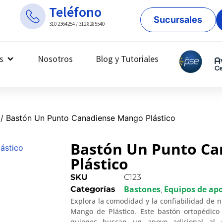
Teléfono
Sucursales
310 2364254 / 312 8285540
s
Nosotros
Blog y Tutoriales
/ Bastón Un Punto Canadiense Mango Plástico
Bastón Un Punto C
Plástico
SKU
C123
Bastones
Equipos de ap
Categorías
,
Explora la comodidad y la confiabilidad de
Mango de Plástico. Este bastón ortopédico 
quienes buscan un apoyo adicional al c