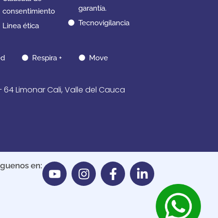
garantía.
consentimiento
Tecnovigilancia
Linea ética
d
Respira +
Move
 Limonar Cali, Valle del Cauca
íguenos en: