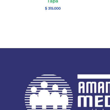
Tapa
$
315.000