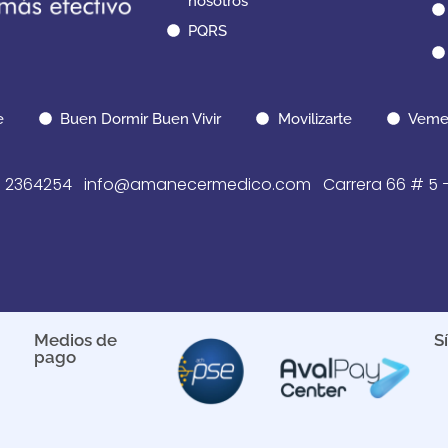
nosotros
PQRS
e
Buen Dormir Buen Vivir
Movilizarte
Veme
 2364254 info@amanecermedico.com Carrera 66 # 5 – 64
Medios de
S
pago