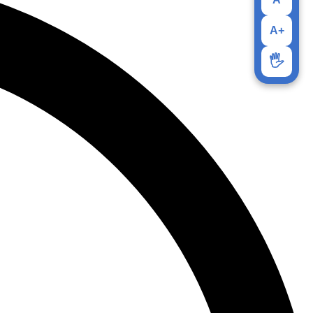
A+
🖐️