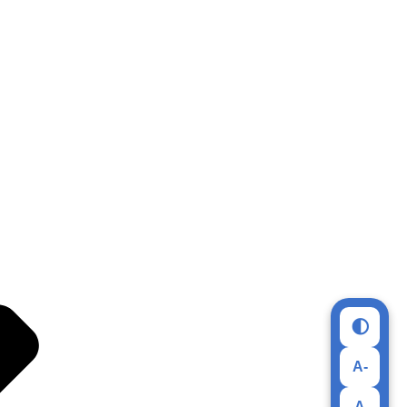
🌓
A-
A