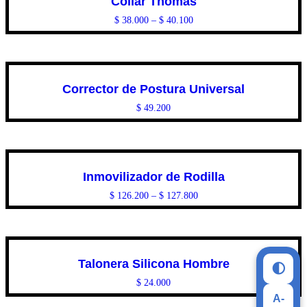
Collar Thomas
$
38.000
–
$
40.100
Corrector de Postura Universal
$
49.200
Inmovilizador de Rodilla
$
126.200
–
$
127.800
Talonera Silicona Hombre
🌓
$
24.000
A-