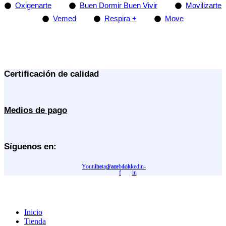
Oxigenarte
Buen Dormir Buen Vivir
Movilizarte
Vemed
Respira +
Move
AMANECER MEDICO SAS
+57 310 2364254
info@amanecermedico.com Carrera 66 # 5 – 64 Limonar Cali,
Valle del Cauca
Certificación de calidad
Medios de pago
Síguenos en:
Youtube
Instagram
Facebook-
Linkedin-
f
in
Copyright © 2024 Todos los derechos reservados AMANECER MEDICO S.A.S
Inicio
Tienda