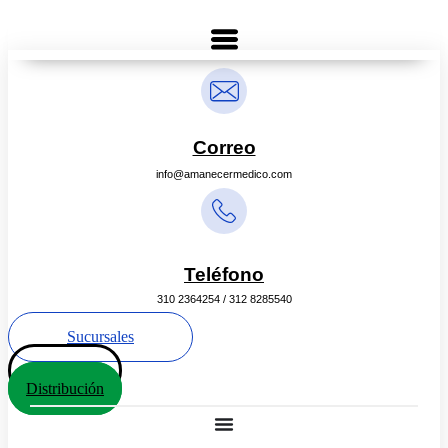
Ir
al
contenido
Correo
info@amanecermedico.com
Teléfono
310 2364254 / 312 8285540
Sucursales
Contáctanos
Distribución