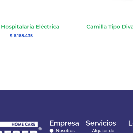
Hospitalaria Eléctrica
Camilla Tipo Div
$
6.168.435
Empresa
Servicios
L
Nosotros
Alquiler de