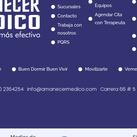
Equipos
Sucursales
Agendar Cita
Contacto
con Terapeuta
Trabaja con
nosotros
PQRS
e
Buen Dormir Buen Vivir
Movilizarte
Veme
 2364254 info@amanecermedico.com Carrera 66 # 5 – 6
Medios de
S