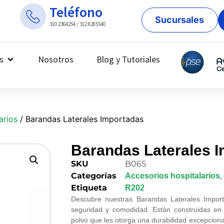
Teléfono
Sucursales
310 2364254 / 312 8285540
s
Nosotros
Blog y Tutoriales
arios
/ Barandas Laterales Importadas
Barandas Laterales 
SKU
B065
Categorías
,
Accesorios hospitalarios
Etiqueta
R202
Descubre nuestras Barandas Laterales Importa
seguridad y comodidad. Están construidas en 
polvo que les otorga una durabilidad excepcional