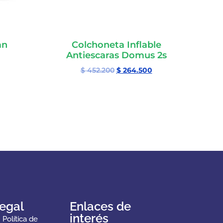
an
Colchoneta Inflable
Antiescaras Domus 2s
$
452.200
$
264.500
egal
Enlaces de
interés
Política de