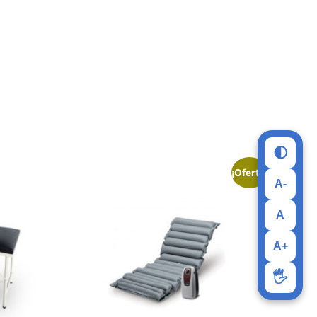
🌓
¡Oferta!
A-
A
A+
🖐️