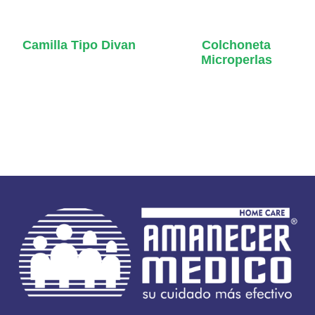
Camilla Tipo Divan
Colchoneta
Microperlas