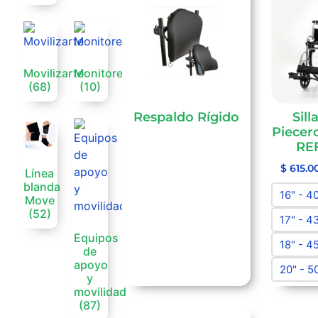
Movilizarte
Monitoreo
(68)
(10)
Respaldo Rígido
Sill
Piecer
RE
$
615.0
Línea
blanda
16" - 4
Move
(52)
17" - 4
Equipos
18" - 4
de
apoyo
20" - 5
y
movilidad
(87)