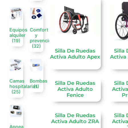
Equipos
Comfort
alquiler
y
(19)
prevención
(32)
Silla De Ruedas
Silla
Activa Adulto Apex
Activa
Camas
Bombas
Silla De Ruedas
Silla
hospitalarias
(1)
Activa Adulto
Activ
(25)
Fenice
P
Silla De Ruedas
Silla
Activa Adulto ZRA
Activa
Apnea