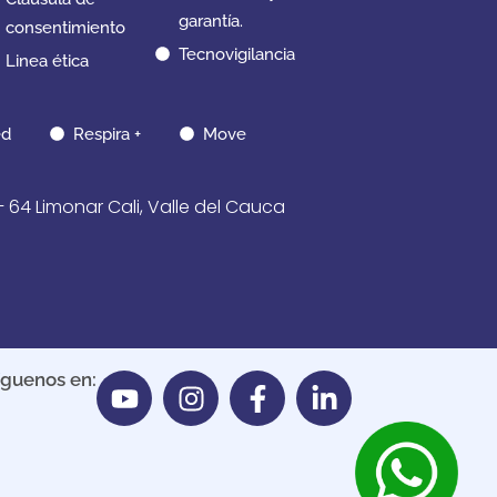
garantía.
consentimiento
Tecnovigilancia
Linea ética
d
Respira +
Move
 Limonar Cali, Valle del Cauca
íguenos en: