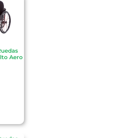
 Ruedas
lto Aero