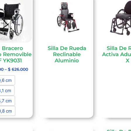
a Bracero
Silla De Rueda
Silla De
o Removible
Reclinable
Activa Adu
F YK9031
Aluminio
X
00
–
$
626.000
0,6 cm
3,1 cm
5,7 cm
0,8 cm