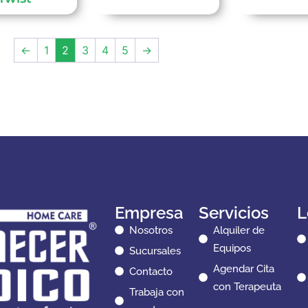
←
1
2
3
4
5
→
Empresa
Servicios
L
Nosotros
Alquiler de
Equipos
Sucursales
Agendar Cita
Contacto
con Terapeuta
Trabaja con