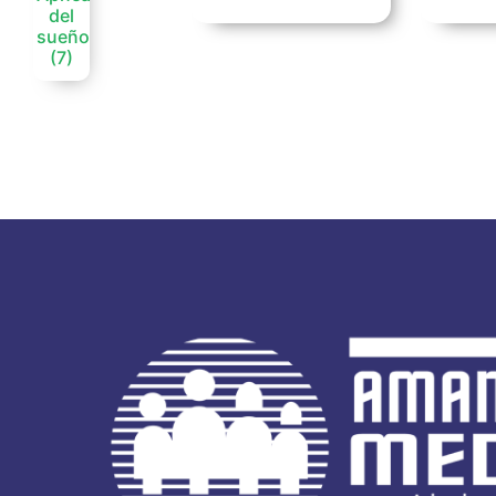
del
sueño
(7)