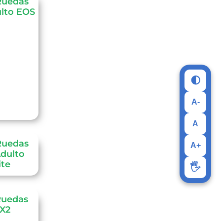
 Ruedas
ulto EOS
🌓
A-
A
 Ruedas
A+
Adulto
ite
🖐️
 Ruedas
 X2