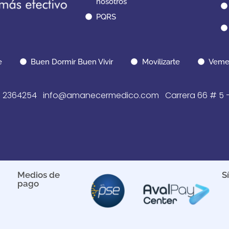
nosotros
PQRS
e
Buen Dormir Buen Vivir
Movilizarte
Veme
 2364254 info@amanecermedico.com Carrera 66 # 5 – 64
Medios de
S
pago