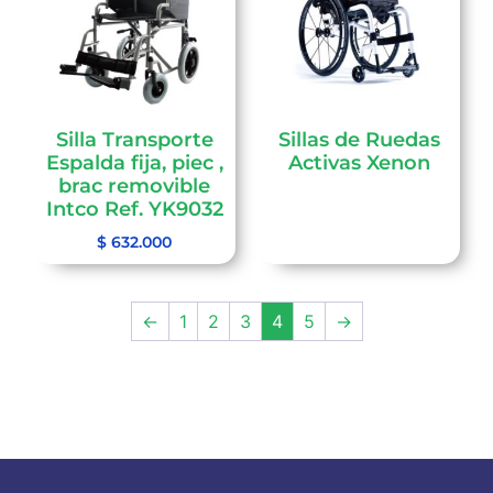
Silla Transporte
Sillas de Ruedas
Espalda fija, piec ,
Activas Xenon
brac removible
Intco Ref. YK9032
$
632.000
←
1
2
3
4
5
→