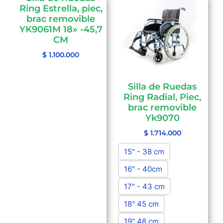
Ring Estrella, piec,
brac removible
YK9061M 18» -45,7
CM
$
1.100.000
Silla de Ruedas
Ring Radial, Piec,
brac removible
Yk9070
$
1.714.000
15" - 38 cm
16" - 40cm
17" - 43 cm
18" 45 cm
19" 48 cm